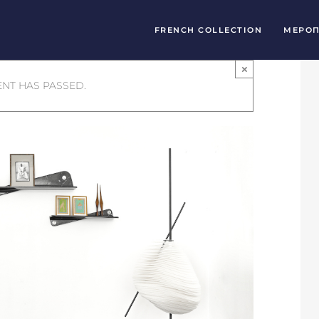
FRENCH COLLECTION
МЕРОП
×
ENT HAS PASSED.