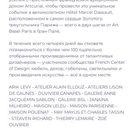
домом Artcurial, чтобы провести это уникальное
событие в великолепном Hôtel Marcel Dassault,
расположенном в самом сердце Золотого
треугольника Парижа — всего в двух шагах от Art
Basel Paris в Гран-Пале.
В течение всего четырёх дней вы сможете
познакомиться с более чем 100 тщательно
отобранными произведениями от талантливых
дизайнеров — участников сообщества French Center
of Design: мебель, декор, гобелены, светильники и
произведения искусства — всё в одном месте.
ARIK LEVY • ATELIER ALAIN ELLOUZ • ATELIERS LISON
DE CAUNES • DUVIVIER CANAPES • GALERIE ANNE
JACQUEMIN SABLON • GALERIE BSL • JANAÏNA
MILHEIRO • MAISON LELEU • MAISON PARISIENNE •
MAISON POUENAT • MAY MAYLIS ET CHARLES TASSIN
• STEAVEN RICHARD • THIERRY LEMAIRE • ZOÉ
OUVRIER