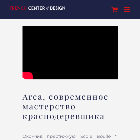
Skip
to
content
Arca, современное
мастерство
краснодеревщика
Окончив престижную Ecole Boulle *,