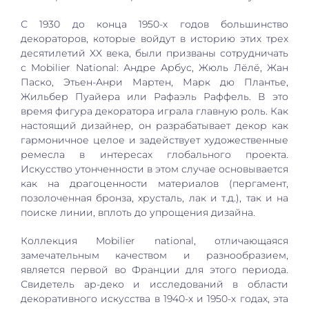
С 1930 до конца 1950-х годов большинство
декораторов, которые войдут в историю этих трех
десятилетий XX века, были призваны сотрудничать
с Mobilier National: Андре Арбус, Жюль Лёлё, Жан
Паско, Этьен-Анри Мартен, Марк дю Плантье,
Жильбер Пуайера или Рафаэль Раффель. В это
время фигура декоратора играла главную роль. Как
настоящий дизайнер, он разрабатывает декор как
гармоничное целое и задействует художественные
ремесла в интересах глобального проекта.
Искусство утонченности в этом случае основывается
как на драгоценности материалов (пергамент,
позолоченная бронза, хрусталь, лак и т.д.), так и на
поиске линии, вплоть до упрощения дизайна.
Коллекция Mobilier national, отличающаяся
замечательным качеством и разнообразием,
является первой во Франции для этого периода.
Свидетель ар-деко и исследований в области
декоративного искусства в 1940-х и 1950-х годах, эта